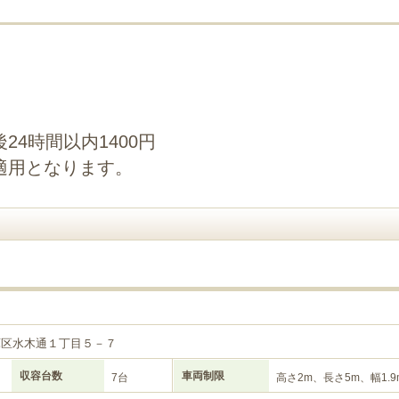
4時間以内1400円
適用となります。
庫区水木通１丁目５－７
収容台数
車両制限
7台
高さ2m、長さ5m、幅1.9