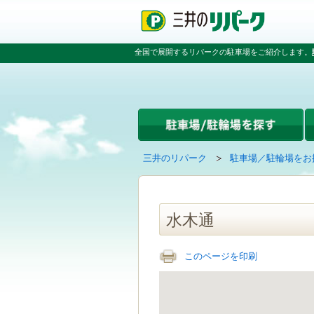
ペ
ペ
こ
ペ
ー
ー
こ
ー
ジ
ジ
か
ジ
の
内
ら
の
全国で展開するリパークの駐車場をご紹介します。
先
を
本
先
頭
移
文
頭
で
動
で
へ
す
す
す
戻
る
る
た
め
の
現
の
三井のリパーク
駐車場／駐輪場をお
リ
在
ペ
ン
の
ー
ク
ペ
ジ
で
ー
で
水木通
す
ジ
す
グ
は
ロ
このページを印刷
ー
バ
ル
ナ
ビ