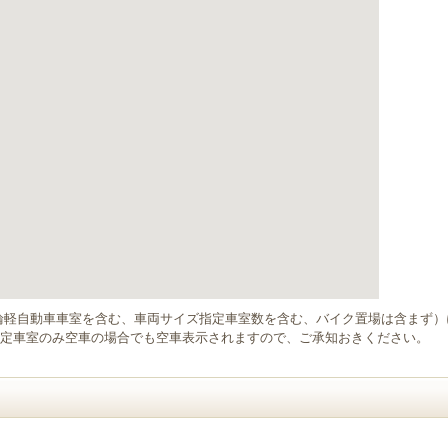
輪軽自動車車室を含む、車両サイズ指定車室数を含む、バイク置場は含まず
定車室のみ空車の場合でも空車表示されますので、ご承知おきください。