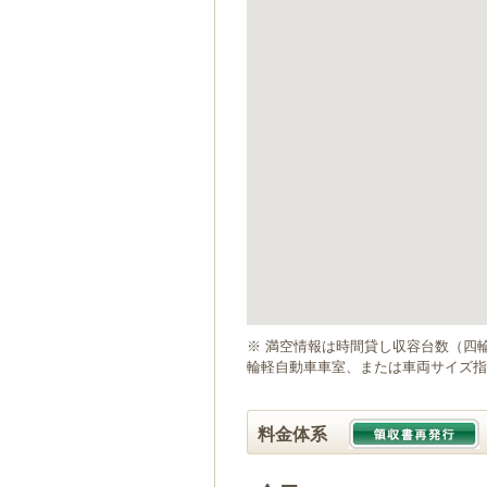
ゲ
ー
シ
ョ
ン
へ
移
動
し
ま
す
本
文
へ
移
動
※ 満空情報は時間貸し収容台数（四
し
輪軽自動車車室、または車両サイズ指
ま
す
料金体系