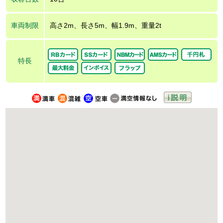
車両制限
高さ2m、長さ5m、幅1.9m、重量2t
特長