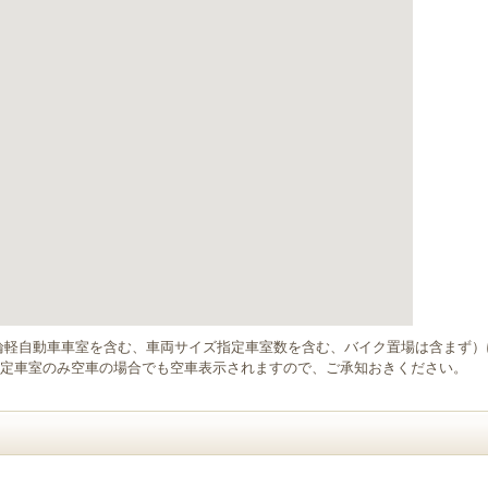
輪軽自動車車室を含む、車両サイズ指定車室数を含む、バイク置場は含まず
定車室のみ空車の場合でも空車表示されますので、ご承知おきください。