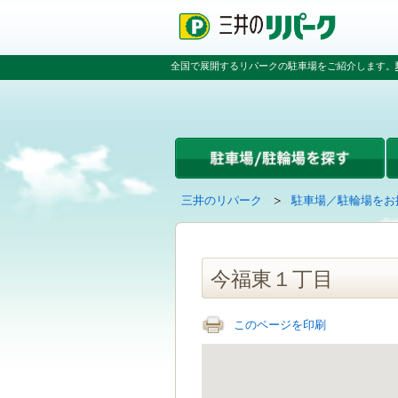
ペ
ペ
こ
ペ
ー
ー
こ
ー
ジ
ジ
か
ジ
の
内
ら
の
全国で展開するリパークの駐車場をご紹介します。
先
を
本
先
頭
移
文
頭
で
動
で
へ
す
す
す
戻
る
る
た
め
の
現
の
三井のリパーク
駐車場／駐輪場をお
リ
在
ペ
ン
の
ー
ク
ペ
ジ
で
ー
で
今福東１丁目
す
ジ
す
グ
は
ロ
このページを印刷
ー
バ
ル
ナ
ビ