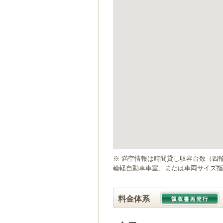
ゲ
ー
シ
ョ
ン
へ
移
動
し
ま
す
本
文
へ
移
動
※ 満空情報は時間貸し収容台数（四
し
輪軽自動車車室、または車両サイズ指
ま
す
料金体系