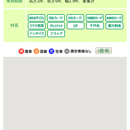
車両制限
高さ2m、長さ5m、幅1.9m、重量2t
特長