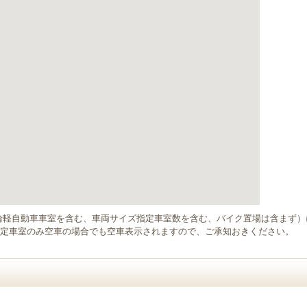
輪軽自動車車室を含む、車両サイズ指定車室数を含む、バイク置場は含まず
定車室のみ空車の場合でも空車表示されますので、ご承知おきください。