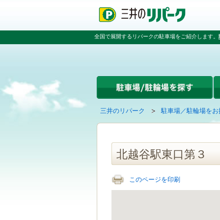
ペ
ペ
こ
ペ
ー
ー
こ
ー
ジ
ジ
か
ジ
の
内
ら
の
全国で展開するリパークの駐車場をご紹介します。
先
を
本
先
頭
移
文
頭
で
動
で
へ
す
す
す
戻
る
る
た
め
の
現
の
三井のリパーク
駐車場／駐輪場をお
リ
在
ペ
ン
の
ー
ク
ペ
ジ
で
ー
で
北越谷駅東口第３
す
ジ
す
グ
は
ロ
このページを印刷
ー
バ
ル
ナ
ビ