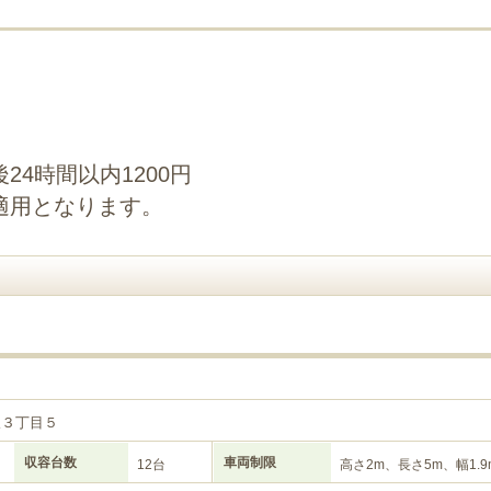
4時間以内1200円
適用となります。
３
沢３丁目５
収容台数
車両制限
12台
高さ2m、長さ5m、幅1.9