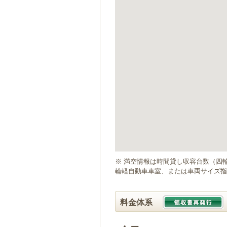
ゲ
ー
シ
ョ
ン
へ
移
動
し
ま
す
本
文
へ
移
動
※ 満空情報は時間貸し収容台数（四
し
輪軽自動車車室、または車両サイズ指
ま
す
料金体系