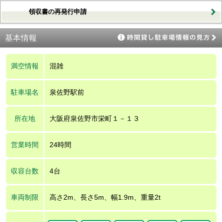
領収書の再発行申請
基本情報
満空情報
混雑
駐車場名
泉佐野駅前
所在地
大阪府泉佐野市栄町１－１３
営業時間
24時間
収容台数
4台
車両制限
高さ2m、長さ5m、幅1.9m、重量2t