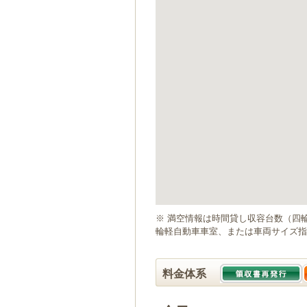
ゲ
ー
シ
ョ
ン
へ
移
動
し
ま
す
本
文
へ
移
動
※ 満空情報は時間貸し収容台数（四
し
輪軽自動車車室、または車両サイズ指
ま
す
料金体系