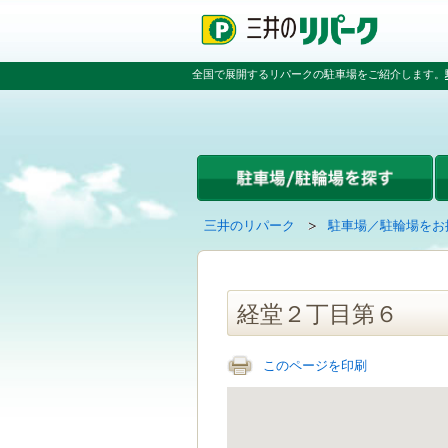
ペ
ペ
こ
ペ
ー
ー
こ
ー
ジ
ジ
か
ジ
の
内
ら
の
全国で展開するリパークの駐車場をご紹介します。
先
を
本
先
頭
移
文
頭
で
動
で
へ
す
す
す
戻
る
る
た
め
の
現
の
三井のリパーク
駐車場／駐輪場をお
リ
在
ペ
ン
の
ー
ク
ペ
ジ
で
ー
で
経堂２丁目第６
す
ジ
す
グ
は
ロ
このページを印刷
ー
バ
ル
ナ
ビ