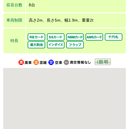
収容台数
8台
車両制限
高さ2m、長さ5m、幅1.9m、重量2t
特長