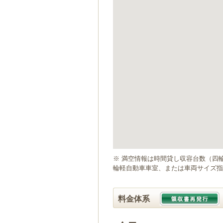
ゲ
ー
シ
ョ
ン
へ
移
動
し
ま
す
本
文
へ
移
動
※ 満空情報は時間貸し収容台数（四
し
輪軽自動車車室、または車両サイズ指
ま
す
料金体系