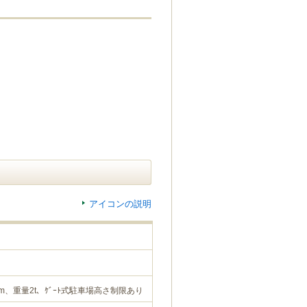
アイコンの説明
9m、重量2t、ｹﾞｰﾄ式駐車場高さ制限あり