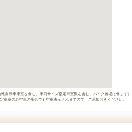
輪軽自動車車室を含む、車両サイズ指定車室数を含む、バイク置場は含まず
定車室のみ空車の場合でも空車表示されますので、ご承知おきください。