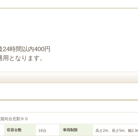
24時間以内400円
適用となります。
平賀向台北割９０
収容台数
車両制限
18台
高さ2m、長さ5m、幅1.