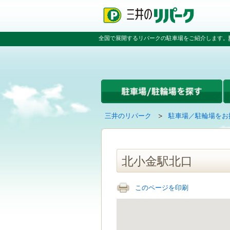
ペ
ペ
こ
ペ
ー
ー
こ
ー
ジ
ジ
か
ジ
の
内
ら
の
全国で展開するリパークの駐車場をご紹介します。
先
を
本
先
頭
移
文
頭
で
動
で
へ
す
す
す
戻
る
る
た
め
の
現
の
三井のリパーク
駐車場／駐輪場をお
リ
在
ペ
ン
の
ー
ク
ペ
ジ
で
ー
で
北小金駅北口
す
ジ
す
グ
は
ロ
このページを印刷
ー
バ
ル
ナ
ビ