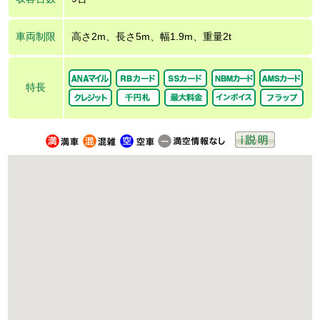
車両制限
高さ2m、長さ5m、幅1.9m、重量2t
特長