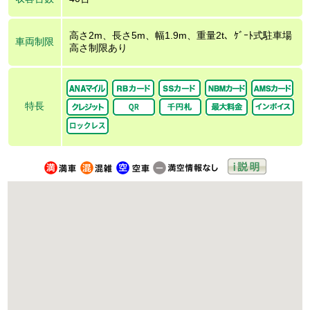
高さ2m、長さ5m、幅1.9m、重量2t、ｹﾞｰﾄ式駐車場
車両制限
高さ制限あり
特長