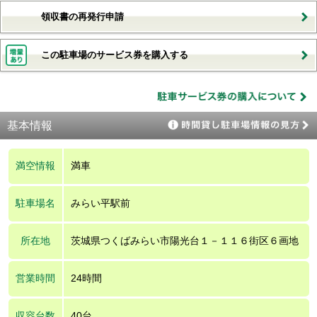
領収書の再発行申請
この駐車場のサービス券を購入する
基本情報
満空情報
満車
駐車場名
みらい平駅前
所在地
茨城県つくばみらい市陽光台１－１１６街区６画地
営業時間
24時間
収容台数
40台