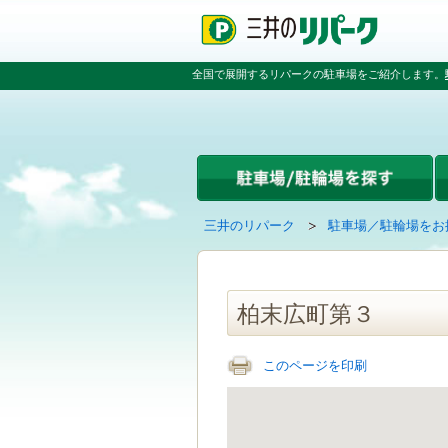
ペ
ペ
こ
ペ
ー
ー
こ
ー
ジ
ジ
か
ジ
の
内
ら
の
全国で展開するリパークの駐車場をご紹介します。
先
を
本
先
頭
移
文
頭
で
動
で
へ
す
す
す
戻
る
る
た
め
の
現
の
三井のリパーク
駐車場／駐輪場をお
リ
在
ペ
ン
の
ー
ク
ペ
ジ
で
ー
で
柏末広町第３
す
ジ
す
グ
は
ロ
このページを印刷
ー
バ
ル
ナ
ビ