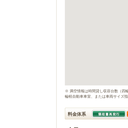
ゲ
ー
シ
ョ
ン
へ
移
動
し
ま
す
本
文
へ
移
動
※ 満空情報は時間貸し収容台数（四
し
輪軽自動車車室、または車両サイズ指
ま
す
料金体系