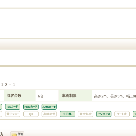
町１３－１
収容台数
車両制限
6台
高さ2m、長さ5m、幅1.9
入