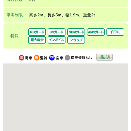
車両制限
高さ2m、長さ5m、幅1.9m、重量2t
特長