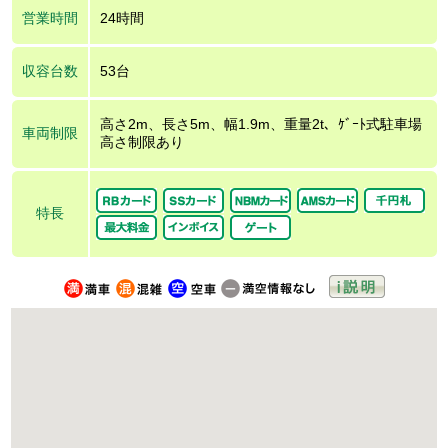
営業時間
24時間
収容台数
53台
高さ2m、長さ5m、幅1.9m、重量2t、ｹﾞｰﾄ式駐車場
車両制限
高さ制限あり
特長