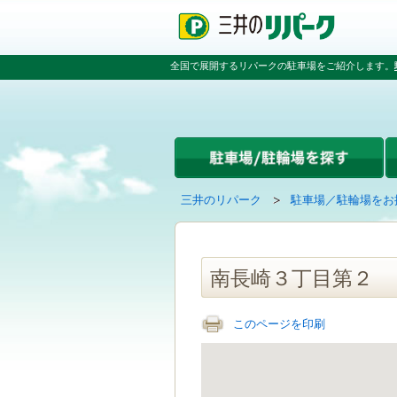
ペ
ペ
こ
ペ
ー
ー
こ
ー
ジ
ジ
か
ジ
の
内
ら
の
全国で展開するリパークの駐車場をご紹介します。
先
を
本
先
頭
移
文
頭
で
動
で
へ
す
す
す
戻
る
る
た
め
の
現
の
三井のリパーク
駐車場／駐輪場をお
リ
在
ペ
ン
の
ー
ク
ペ
ジ
で
ー
で
南長崎３丁目第２
す
ジ
す
グ
は
ロ
このページを印刷
ー
バ
ル
ナ
ビ