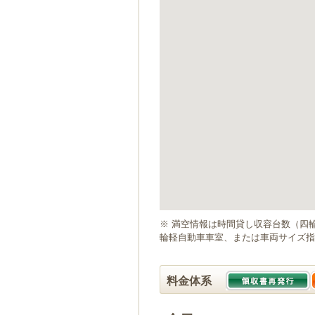
ゲ
ー
シ
ョ
ン
へ
移
動
し
ま
す
本
文
へ
移
動
※ 満空情報は時間貸し収容台数（四
し
輪軽自動車車室、または車両サイズ指
ま
す
料金体系