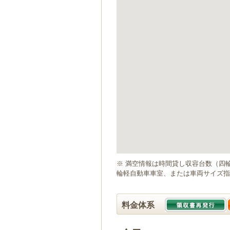
ゲ
ー
シ
ョ
ン
へ
移
動
し
ま
す
本
文
へ
移
動
※ 満空情報は時間貸し収容台数（四
し
輪軽自動車車室、または車両サイズ指
ま
す
料金体系