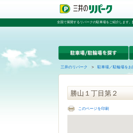
ペ
ペ
こ
ペ
ー
ー
こ
ー
ジ
ジ
か
ジ
の
内
ら
の
全国で展開するリパークの駐車場をご紹介します。
先
を
本
先
頭
移
文
頭
で
動
で
へ
す
す
す
戻
る
る
た
め
の
現
の
三井のリパーク
駐車場／駐輪場をお
リ
在
ペ
ン
の
ー
ク
ペ
ジ
で
ー
で
勝山１丁目第２
す
ジ
す
グ
は
ロ
このページを印刷
ー
バ
ル
ナ
ビ