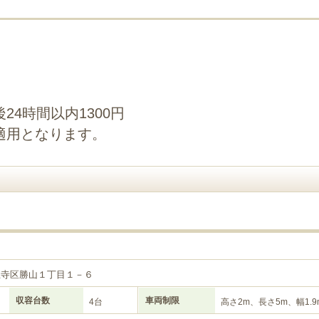
4時間以内1300円
適用となります。
王寺区勝山１丁目１－６
収容台数
車両制限
4台
高さ2m、長さ5m、幅1.9