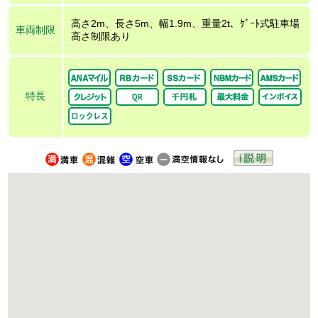
高さ2m、長さ5m、幅1.9m、重量2t、ｹﾞｰﾄ式駐車場
車両制限
高さ制限あり
特長