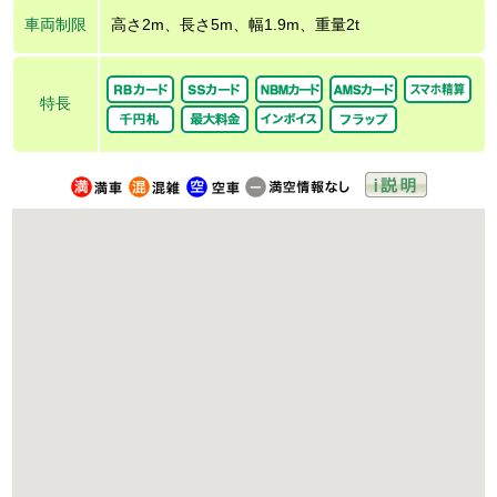
車両制限
高さ2m、長さ5m、幅1.9m、重量2t
特長