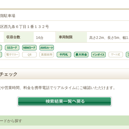
１階駐車場
花区西九条６丁目１番１３２号
収容台数
車両制限
14台
高さ2.2m、長さ5m、幅1.
チェック
況や営業時間、料金を携帯電話でリアルタイムにご確認いただけます。
ードから探す