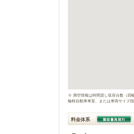
ゲ
ー
シ
ョ
ン
へ
移
動
し
ま
す
本
文
へ
移
動
※ 満空情報は時間貸し収容台数（四
し
輪軽自動車車室、または車両サイズ指
ま
す
料金体系