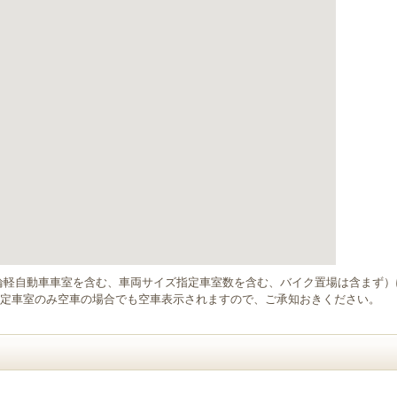
輪軽自動車車室を含む、車両サイズ指定車室数を含む、バイク置場は含まず
定車室のみ空車の場合でも空車表示されますので、ご承知おきください。