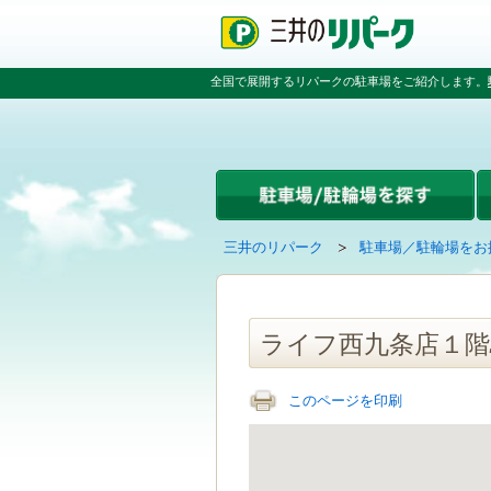
ペ
ペ
こ
ペ
ー
ー
こ
ー
ジ
ジ
か
ジ
の
内
ら
の
全国で展開するリパークの駐車場をご紹介します。
先
を
本
先
頭
移
文
頭
で
動
で
へ
す
す
す
戻
る
る
た
め
の
現
の
三井のリパーク
駐車場／駐輪場をお
リ
在
ペ
ン
の
ー
ク
ペ
ジ
で
ー
で
ライフ西九条店１階
す
ジ
す
グ
は
ロ
このページを印刷
ー
バ
ル
ナ
ビ