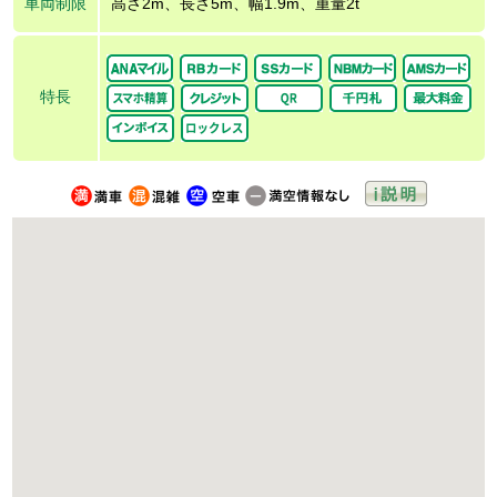
車両制限
高さ2m、長さ5m、幅1.9m、重量2t
特長