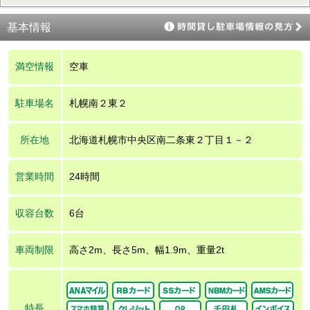
基本情報
満空情報
空車
駐車場名
札幌南２東２
所在地
北海道札幌市中央区南二条東２丁目１－２
営業時間
24時間
収容台数
6台
車両制限
高さ2m、長さ5m、幅1.9m、重量2t
特長