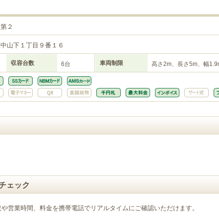
目第２
区中山下１丁目９番１６
収容台数
車両制限
6台
高さ2m、長さ5m、幅1.9
チェック
況や営業時間、料金を携帯電話でリアルタイムにご確認いただけます。