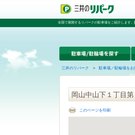
ペ
ペ
こ
ペ
ー
ー
こ
ー
ジ
ジ
か
ジ
の
内
ら
の
全国で展開するリパークの駐車場をご紹介します。
先
を
本
先
頭
移
文
頭
で
動
で
へ
す
す
す
戻
る
る
た
め
の
現
の
三井のリパーク
駐車場／駐輪場をお
リ
在
ペ
ン
の
ー
ク
ペ
ジ
で
ー
で
岡山中山下１丁目第
す
ジ
す
グ
は
ロ
このページを印刷
ー
バ
ル
ナ
ビ