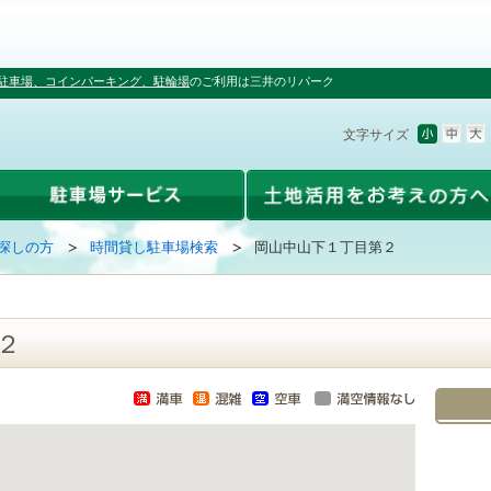
駐車場、コインパーキング、駐輪場
のご利用は三井のリパーク
文字サイズ
探しの方
時間貸し駐車場検索
岡山中山下１丁目第２
２