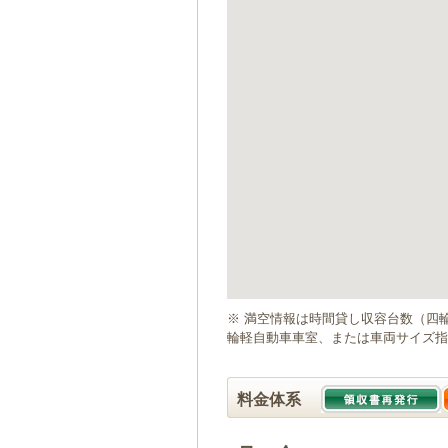
ゲ
ー
シ
ョ
ン
へ
移
動
し
ま
す
本
文
へ
移
動
※ 満空情報は時間貸し収容台数（四
し
輪軽自動車車室、または車両サイズ指
ま
す
料金体系