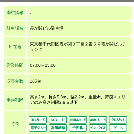
満空情報
-
駐車場名
霞が関ビル駐車場
東京都千代田区霞が関３丁目２番５号霞が関ビルデ
所在地
ィング
営業時間
07:00～23:00
収容台数
185台
高さ2m、長さ5.3m、幅2.2m、重量4t、荷捌きエリ
車両制限
アのみ高さ制限2.6ｍ以下
特長