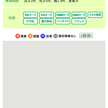
車両制限
高さ2m、長さ5m、幅1.9m、重量2t
特長