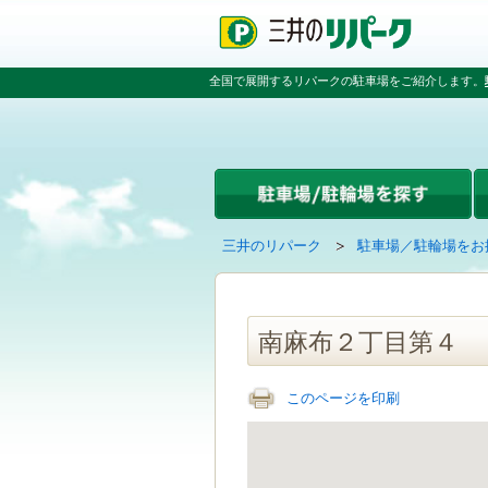
ペ
ペ
こ
ペ
ー
ー
こ
ー
ジ
ジ
か
ジ
の
内
ら
の
全国で展開するリパークの駐車場をご紹介します。
先
を
本
先
頭
移
文
頭
で
動
で
へ
す
す
す
戻
る
る
た
め
の
現
の
三井のリパーク
駐車場／駐輪場をお
リ
在
ペ
ン
の
ー
ク
ペ
ジ
で
ー
で
南麻布２丁目第４
す
ジ
す
グ
は
ロ
このページを印刷
ー
バ
ル
ナ
ビ