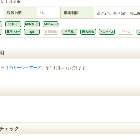
布２丁目３番
収容台数
車両制限
7台
高さ2m、長さ5m、幅1.9
用
「
三井のカーシェアーズ
」をご利用いただけます。
チェック