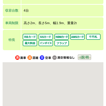
収容台数
4台
車両制限
高さ2m、長さ5m、幅1.9m、重量2t
特長