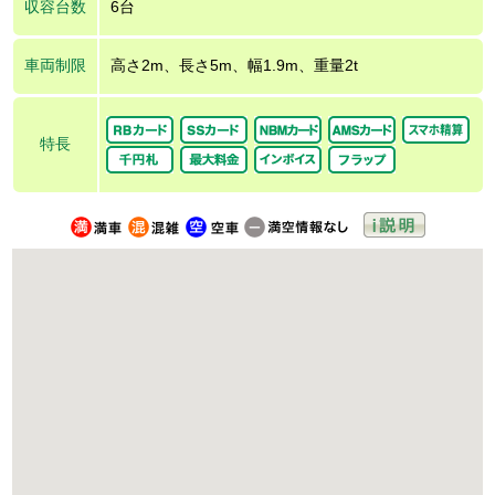
収容台数
6台
車両制限
高さ2m、長さ5m、幅1.9m、重量2t
特長