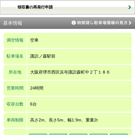
領収書の再発行申請
基本情報
満空情報
空車
駐車場名
諏訪ノ森駅前
所在地
大阪府堺市西区浜寺諏訪森町中２丁１８６
営業時間
24時間
収容台数
6台
車両制限
高さ2m、長さ5m、幅1.9m、重量2t