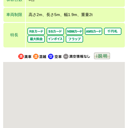
車両制限
高さ2m、長さ5m、幅1.9m、重量2t
特長