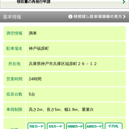
領収書の再発行申請
基本情報
満空情報
満車
駐車場名
神戸福原町
所在地
兵庫県神戸市兵庫区福原町２６－１２
営業時間
24時間
収容台数
5台
車両制限
高さ2m、長さ5m、幅1.9m、重量2t