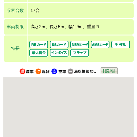
収容台数
17台
車両制限
高さ2m、長さ5m、幅1.9m、重量2t
特長