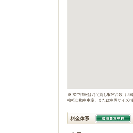
ゲ
ー
シ
ョ
ン
へ
移
動
し
ま
す
本
文
へ
移
動
※ 満空情報は時間貸し収容台数（四
し
輪軽自動車車室、または車両サイズ指
ま
す
料金体系