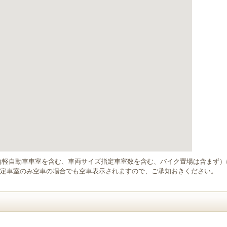
輪軽自動車車室を含む、車両サイズ指定車室数を含む、バイク置場は含まず
定車室のみ空車の場合でも空車表示されますので、ご承知おきください。