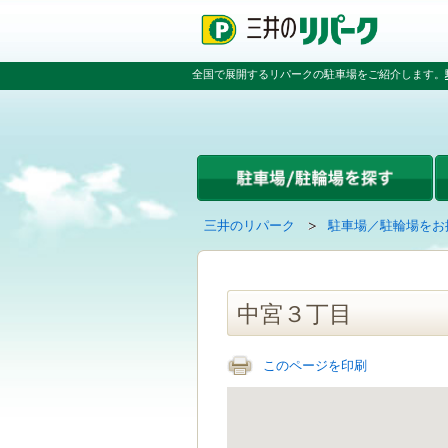
ペ
ペ
こ
ペ
ー
ー
こ
ー
ジ
ジ
か
ジ
の
内
ら
の
全国で展開するリパークの駐車場をご紹介します。
先
を
本
先
頭
移
文
頭
で
動
で
へ
す
す
す
戻
る
る
た
め
の
現
の
三井のリパーク
駐車場／駐輪場をお
リ
在
ペ
ン
の
ー
ク
ペ
ジ
で
ー
で
中宮３丁目
す
ジ
す
グ
は
ロ
このページを印刷
ー
バ
ル
ナ
ビ