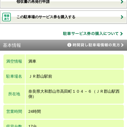
領収書の再発行申請
この駐車場のサービス券を購入する
基本情報
満空情報
満車
駐車場名
ＪＲ郡山駅前
奈良県大和郡山市高田町１０４－６（ＪＲ郡山駅西
所在地
側）
営業時間
24時間
収容台数
17台