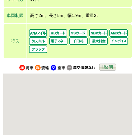
車両制限
高さ2m、長さ5m、幅1.9m、重量2t
特長