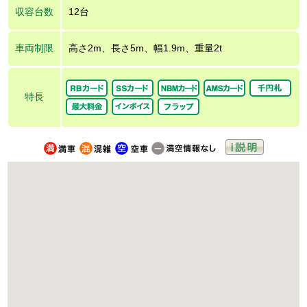
収容台数
12台
車両制限
高さ2m、長さ5m、幅1.9m、重量2t
特長