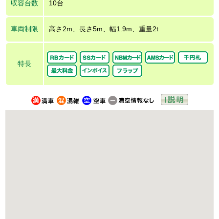
収容台数
10台
車両制限
高さ2m、長さ5m、幅1.9m、重量2t
特長