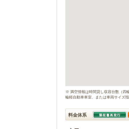
ゲ
ー
シ
ョ
ン
へ
移
動
し
ま
す
本
文
へ
移
動
※ 満空情報は時間貸し収容台数（四
し
輪軽自動車車室、または車両サイズ指
ま
す
料金体系