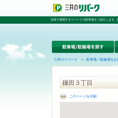
ペ
ペ
こ
ペ
ー
ー
こ
ー
ジ
ジ
か
ジ
の
内
ら
の
全国で展開するリパークの駐車場をご紹介します。
先
を
本
先
頭
移
文
頭
で
動
で
へ
す
す
す
戻
る
る
た
め
の
現
の
三井のリパーク
駐車場／駐輪場をお
リ
在
ペ
ン
の
ー
ク
ペ
ジ
で
ー
で
鎌田３丁目
す
ジ
す
グ
は
ロ
このページを印刷
ー
バ
ル
ナ
ビ