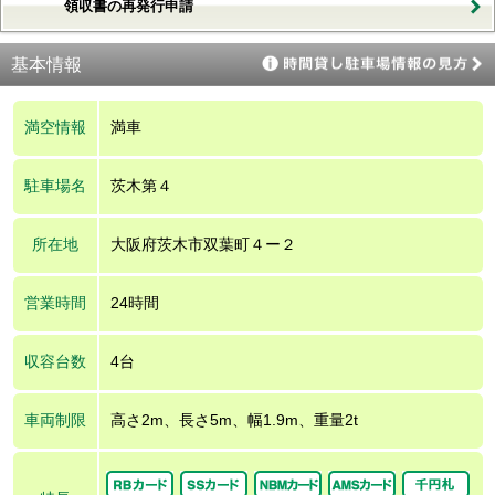
領収書の再発行申請
基本情報
満空情報
満車
駐車場名
茨木第４
所在地
大阪府茨木市双葉町４ー２
営業時間
24時間
収容台数
4台
車両制限
高さ2m、長さ5m、幅1.9m、重量2t