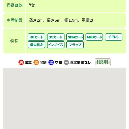
収容台数
8台
車両制限
高さ2m、長さ5m、幅1.9m、重量2t
特長