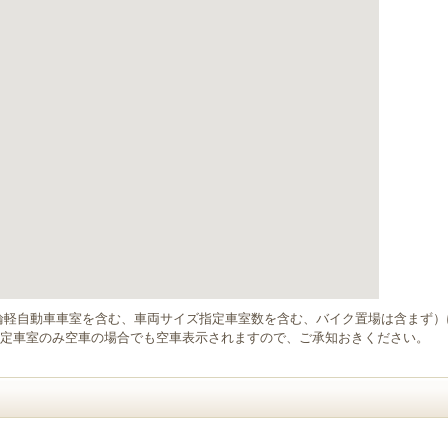
輪軽自動車車室を含む、車両サイズ指定車室数を含む、バイク置場は含まず
定車室のみ空車の場合でも空車表示されますので、ご承知おきください。