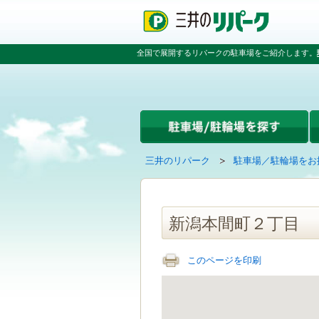
ペ
ペ
こ
ペ
ー
ー
こ
ー
ジ
ジ
か
ジ
の
内
ら
の
全国で展開するリパークの駐車場をご紹介します。
先
を
本
先
頭
移
文
頭
で
動
で
へ
す
す
す
戻
る
る
た
め
の
現
の
三井のリパーク
駐車場／駐輪場をお
リ
在
ペ
ン
の
ー
ク
ペ
ジ
で
ー
で
新潟本間町２丁目
す
ジ
す
グ
は
ロ
このページを印刷
ー
バ
ル
ナ
ビ