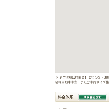
ゲ
ー
シ
ョ
ン
へ
移
動
し
ま
す
本
文
へ
移
動
※ 満空情報は時間貸し収容台数（四
し
輪軽自動車車室、または車両サイズ指
ま
す
料金体系