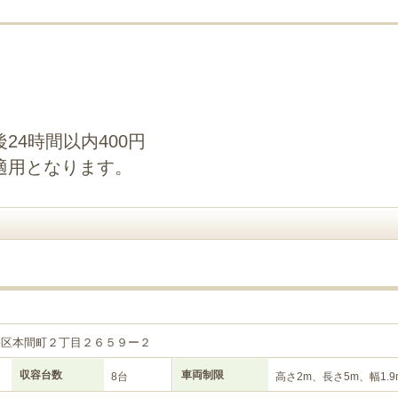
24時間以内400円
適用となります。
目
央区本間町２丁目２６５９ー２
収容台数
車両制限
8台
高さ2m、長さ5m、幅1.9