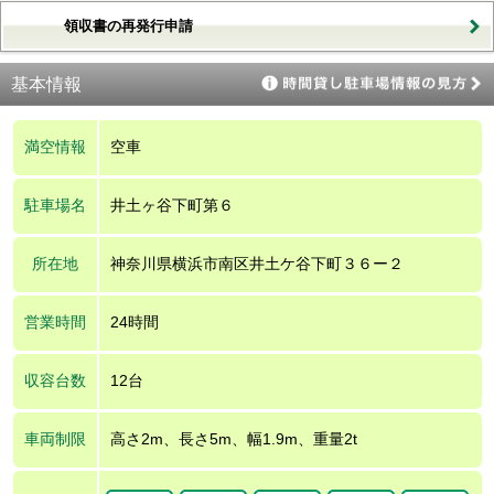
領収書の再発行申請
基本情報
満空情報
空車
駐車場名
井土ヶ谷下町第６
所在地
神奈川県横浜市南区井土ケ谷下町３６ー２
営業時間
24時間
収容台数
12台
車両制限
高さ2m、長さ5m、幅1.9m、重量2t