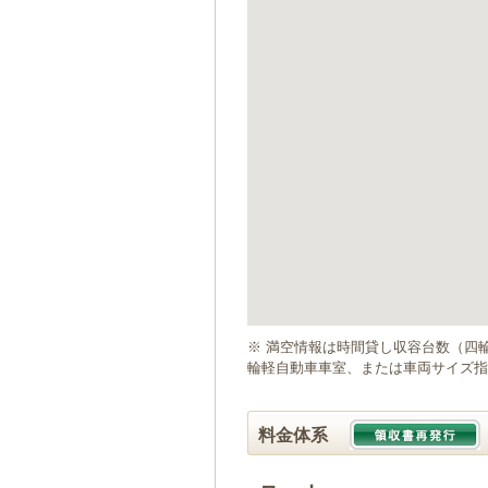
ゲ
ー
シ
ョ
ン
へ
移
動
し
ま
す
本
文
へ
移
動
※ 満空情報は時間貸し収容台数（四
し
輪軽自動車車室、または車両サイズ指
ま
す
料金体系