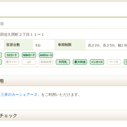
丁目
神田佐久間町２丁目１１ー１
収容台数
車両制限
9台
高さ2m、長さ5m、幅1.9
用
「
三井のカーシェアーズ
」をご利用いただけます。
チェック