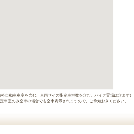
輪軽自動車車室を含む、車両サイズ指定車室数を含む、バイク置場は含まず
定車室のみ空車の場合でも空車表示されますので、ご承知おきください。