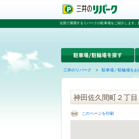
ペ
ペ
こ
ペ
ー
ー
こ
ー
ジ
ジ
か
ジ
の
内
ら
の
全国で展開するリパークの駐車場をご紹介します。
先
を
本
先
頭
移
文
頭
で
動
で
へ
す
す
す
戻
る
る
た
め
の
現
の
三井のリパーク
駐車場／駐輪場をお
リ
在
ペ
ン
の
ー
ク
ペ
ジ
で
ー
で
神田佐久間町２丁目
す
ジ
す
グ
は
ロ
このページを印刷
ー
バ
ル
ナ
ビ