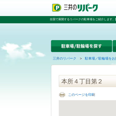
ペ
ペ
こ
ペ
ー
ー
こ
ー
ジ
ジ
か
ジ
の
内
ら
の
全国で展開するリパークの駐車場をご紹介します。
先
を
本
先
頭
移
文
頭
で
動
で
へ
す
す
す
戻
る
る
た
め
の
現
の
三井のリパーク
駐車場／駐輪場をお
リ
在
ペ
ン
の
ー
ク
ペ
ジ
で
ー
で
本所４丁目第２
す
ジ
す
グ
は
ロ
このページを印刷
ー
バ
ル
ナ
ビ