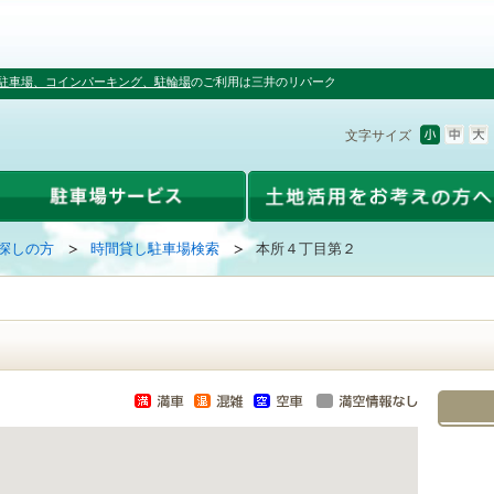
駐車場、コインパーキング、駐輪場
のご利用は三井のリパーク
文字サイズ
探しの方
時間貸し駐車場検索
本所４丁目第２