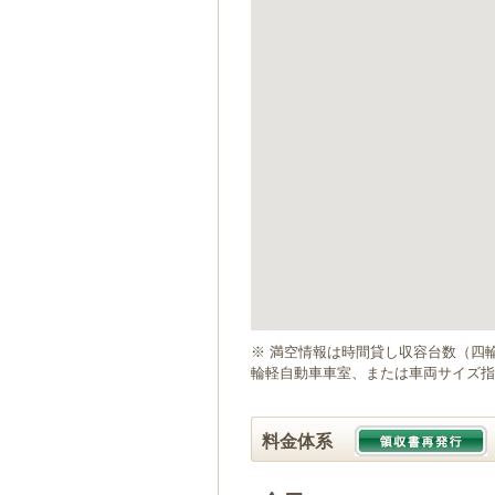
ゲ
ー
シ
ョ
ン
へ
移
動
し
ま
す
本
文
へ
移
動
※ 満空情報は時間貸し収容台数（四
し
輪軽自動車車室、または車両サイズ指
ま
す
料金体系