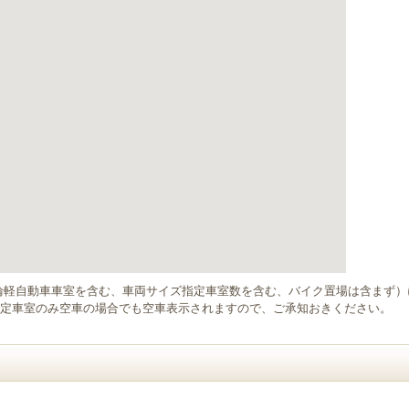
輪軽自動車車室を含む、車両サイズ指定車室数を含む、バイク置場は含まず
定車室のみ空車の場合でも空車表示されますので、ご承知おきください。