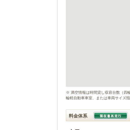
ゲ
ー
シ
ョ
ン
へ
移
動
し
ま
す
本
文
へ
移
動
※ 満空情報は時間貸し収容台数（四
し
輪軽自動車車室、または車両サイズ指
ま
す
料金体系