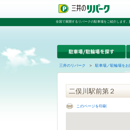
ペ
ペ
こ
ペ
ー
ー
こ
ー
ジ
ジ
か
ジ
の
内
ら
の
全国で展開するリパークの駐車場をご紹介します。
先
を
本
先
頭
移
文
頭
で
動
で
へ
す
す
す
戻
る
る
た
め
の
現
の
三井のリパーク
駐車場／駐輪場をお
リ
在
ペ
ン
の
ー
ク
ペ
ジ
で
ー
で
二俣川駅前第２
す
ジ
す
グ
は
ロ
このページを印刷
ー
バ
ル
ナ
ビ