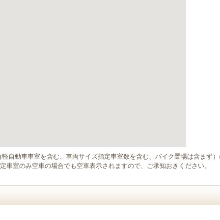
輪軽自動車車室を含む、車両サイズ指定車室数を含む、バイク置場は含まず
定車室のみ空車の場合でも空車表示されますので、ご承知おきください。