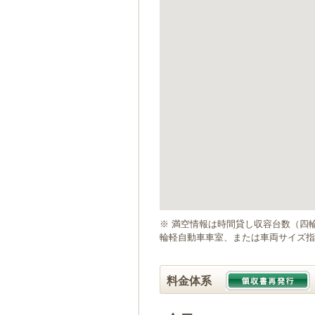
ゲ
ー
シ
ョ
ン
へ
移
動
し
ま
す
本
文
へ
移
動
※ 満空情報は時間貸し収容台数（四
し
輪軽自動車車室、または車両サイズ指
ま
す
料金体系