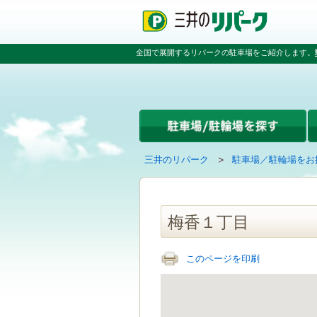
ペ
ペ
こ
ペ
ー
ー
こ
ー
ジ
ジ
か
ジ
の
内
ら
の
全国で展開するリパークの駐車場をご紹介します。
先
を
本
先
頭
移
文
頭
で
動
で
へ
す
す
す
戻
る
る
た
め
の
現
の
三井のリパーク
駐車場／駐輪場をお
リ
在
ペ
ン
の
ー
ク
ペ
ジ
で
ー
で
梅香１丁目
す
ジ
す
グ
は
ロ
このページを印刷
ー
バ
ル
ナ
ビ