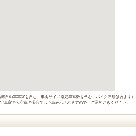
輪軽自動車車室を含む、車両サイズ指定車室数を含む、バイク置場は含まず
定車室のみ空車の場合でも空車表示されますので、ご承知おきください。