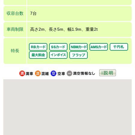
収容台数
7台
車両制限
高さ2m、長さ5m、幅1.9m、重量2t
特長