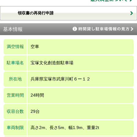
領収書の再発行申請
基本情報
満空情報
空車
駐車場名
宝塚文化創造館駐車場
所在地
兵庫県宝塚市武庫川町６ー１２
営業時間
24時間
収容台数
29台
車両制限
高さ2m、長さ5m、幅1.9m、重量2t