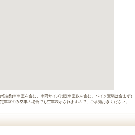
輪軽自動車車室を含む、車両サイズ指定車室数を含む、バイク置場は含まず
定車室のみ空車の場合でも空車表示されますので、ご承知おきください。