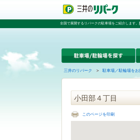
ペ
ペ
こ
ペ
ー
ー
こ
ー
ジ
ジ
か
ジ
の
内
ら
の
全国で展開するリパークの駐車場をご紹介します。
先
を
本
先
頭
移
文
頭
で
動
で
へ
す
す
す
戻
る
る
た
め
の
現
の
三井のリパーク
駐車場／駐輪場をお
リ
在
ペ
ン
の
ー
ク
ペ
ジ
で
ー
で
小田部４丁目
す
ジ
す
グ
は
ロ
このページを印刷
ー
バ
ル
ナ
ビ