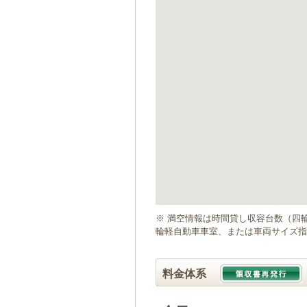
ゲ
ー
シ
ョ
ン
へ
移
動
し
ま
す
本
文
へ
移
動
※ 満空情報は時間貸し収容台数（四
し
輪軽自動車車室、または車両サイズ指
ま
す
料金体系