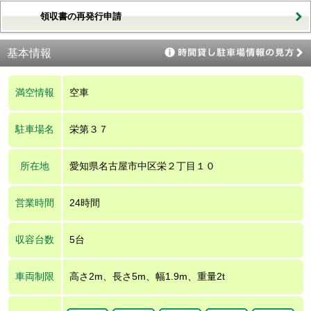
領収書の再発行申請
基本情報
満空情報
空車
駐車場名
栄第３７
所在地
愛知県名古屋市中区栄２丁目１０
営業時間
24時間
収容台数
5台
車両制限
高さ2m、長さ5m、幅1.9m、重量2t