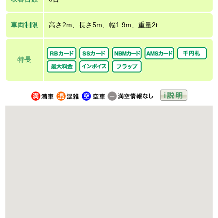
車両制限
高さ2m、長さ5m、幅1.9m、重量2t
特長