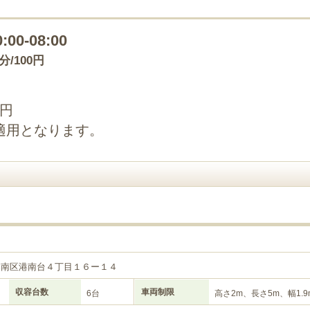
0:00-08:00
0分/100円
0円
適用となります。
目
港南区港南台４丁目１６ー１４
収容台数
車両制限
6台
高さ2m、長さ5m、幅1.9