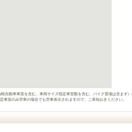
輪軽自動車車室を含む、車両サイズ指定車室数を含む、バイク置場は含まず
定車室のみ空車の場合でも空車表示されますので、ご承知おきください。