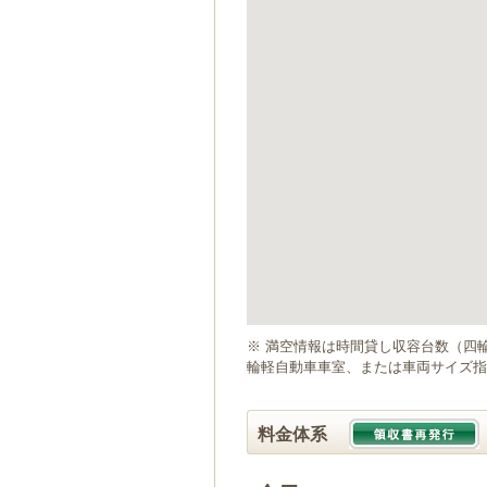
ゲ
ー
シ
ョ
ン
へ
移
動
し
ま
す
本
文
へ
移
動
※ 満空情報は時間貸し収容台数（四
し
輪軽自動車車室、または車両サイズ指
ま
す
料金体系