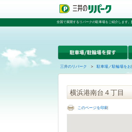
ペ
ペ
こ
ペ
ー
ー
こ
ー
ジ
ジ
か
ジ
の
内
ら
の
全国で展開するリパークの駐車場をご紹介します。
先
を
本
先
頭
移
文
頭
で
動
で
へ
す
す
す
戻
る
る
た
め
の
現
の
三井のリパーク
駐車場／駐輪場をお
リ
在
ペ
ン
の
ー
ク
ペ
ジ
で
ー
で
横浜港南台４丁目
す
ジ
す
グ
は
ロ
このページを印刷
ー
バ
ル
ナ
ビ